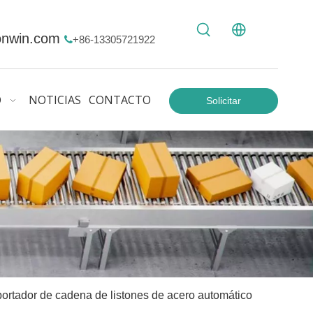
onwin.com
+86-13305721922

O
NOTICIAS
CONTACTO
Solicitar
Cotización
portador de cadena de listones de acero automático