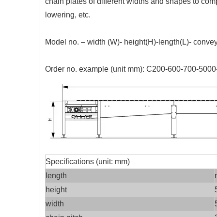
chain plates of different widths and shapes to compl
lowering, etc.
Model no. – width (W)- height(H)-length(L)- conv
Order no. example (unit mm): C200-600-700-5000
Specifications (unit: mm)
length
height
width