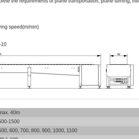
ete the requirements of plane transportation, plane turning, lifti
eying speed(m/min)
-10
max. 40m
Sistema de transportador de cadena de paletas de apilamiento de carga pesada
BT2
500-1500
500, 600, 700, 800, 900, 1000, 1100