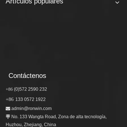
Artículos populares
Contáctenos
+86
(0)572 2590 232
+86
133 0572 1922

admin@ronwin.com

No. 133 Wangta Road, Zona de alta tecnología,
Huzhou, Zhejiang, China