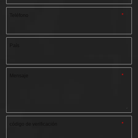
Teléfono
*
País
Mensaje
*
código de verificación
*