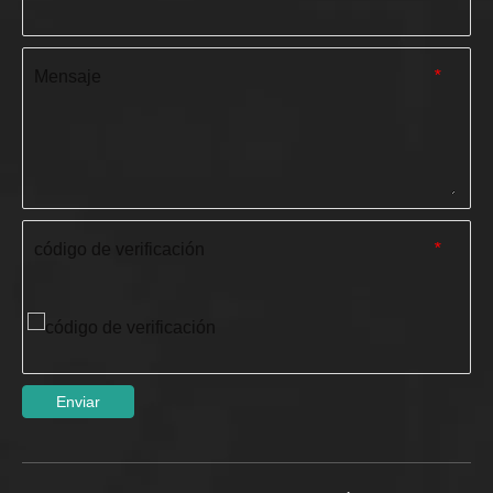
Mensaje
*
código de verificación
*
Enviar