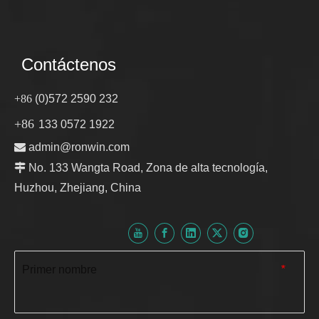
Contáctenos
+86
(0)572 2590 232
+86
133 0572 1922

admin@ronwin.com

No. 133 Wangta Road, Zona de alta tecnología,
Huzhou, Zhejiang, China
Primer nombre
*