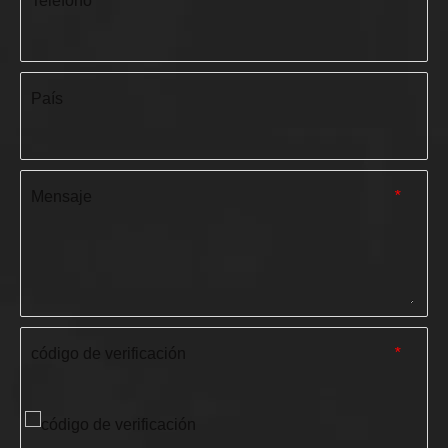
Teléfono
*
País
Mensaje
*
código de verificación
*