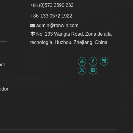
+86
(0)572 2590 232
+86
133 0572 1922

admin@ronwin.com

No. 133 Wangta Road, Zona de alta
tecnología, Huzhou, Zhejiang, China
por
ador