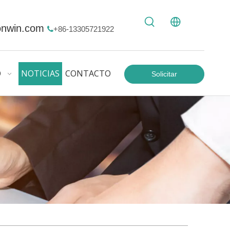
onwin.com
+86-13305721922

O
NOTICIAS
CONTACTO
Solicitar
Cotización