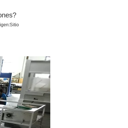
rones?
igen:
Sitio