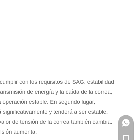
 cumplir con los requisitos de SAG, estabilidad
ransmisión de energía y la caída de la correa,
a operación estable. En segundo lugar,
á significativamente y tenderá a ser estable.
valor de tensión de la correa también cambia.
133057
ensión aumenta.
+86-133