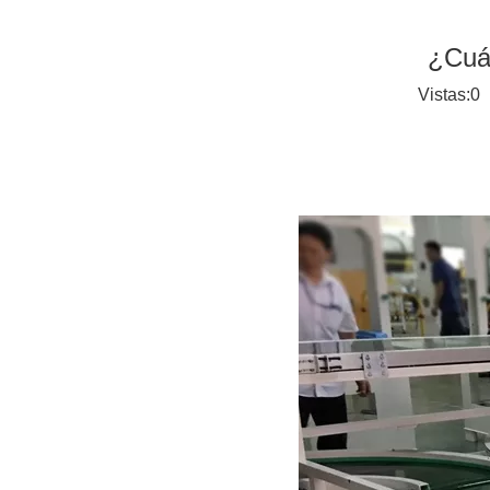
¿Cuán
Vistas:
0
A