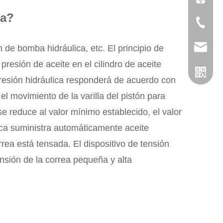
ta?
+86-057
admin@
n de bomba hidráulica, etc. El principio de
presión de aceite en el cilindro de aceite
presión hidráulica responderá de acuerdo con
l movimiento de la varilla del pistón para
se reduce al valor mínimo establecido, el valor
lica suministra automáticamente aceite
correa está tensada. El dispositivo de tensión
ensión de la correa pequeña y alta
WhatsA