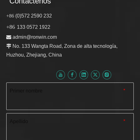
Contáctenos
+86
(0)572 2590 232
+86
133 0572 1922

admin@ronwin.com

No. 133 Wangta Road, Zona de alta tecnología,
Huzhou, Zhejiang, China
Primer nombre
*
Apellido
*