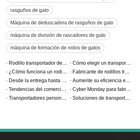
rasguños de gato
Máquina de deduscadora de rasguños de gato
máquina de división de rascadores de gato
máquina de formación de nidos de gatos
Rodillo transportador de servicio pesado versus rodillo transportador estándar: ¿Cuál es la diferencia?
Cómo elegir un transportador de rodillos por gravedad para sistemas de estanterías de flujo de paletas
¿Cómo funciona un rodillo transportador de paletas de alta resistencia?
Fabricante de rodillos transportadores de servicio pesado: lo que los compradores industriales deben saber
Desde la entrega hasta el final: un cliente de Trinidad comparte una gran noticia
Aumente su eficiencia en esta temporada alta con transportadores telescópicos
Tendencias del comercio electrónico: transparencia en los envíos
Cyber ​​Monday para fabricantes: cómo elegir un transportador para las demandas máximas de producción
Transportadores personalizados versus transportadores personalizados: comprender la diferencia
Soluciones de transportadores personalizadas para su industria