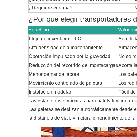
¿Requiere energía?
N
¿Por qué elegir transportadores d
Beneficio
Valor pa
Flujo de inventario FIFO
Admite l
Alta densidad de almacenamiento
Almacen
Operación impulsada por la gravedad
No se re
Reducción del recorrido del montacargas
Acorta l
Menor demanda laboral
Los pale
Movimiento controlado de paletas
Los rodi
Instalación modular
Fácil de 
Las estanterías dinámicas para palets funcionan so
Las paletas se deslizan automáticamente desde el
la distancia de viaje y mejora el rendimiento del 