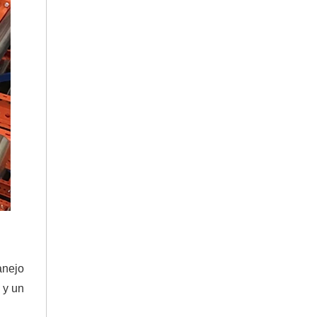
anejo
 y un