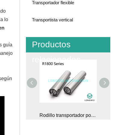
Transportador flexible
ado
a lo
Transportista vertical
en
Productos
s guía
manejo
relacionados
 según
Transportador de rodillos por gravedad recto no accionado modular
Rodillo transportador por gravedad de servicio pesado con carcasa de cojinete de acero