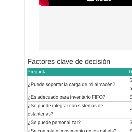
Factores clave de decisión
Pregunta
R
S
¿Puede soportar la carga de mi almacén?
p
¿Es adecuado para inventario FIFO?
S
¿Se puede integrar con sistemas de
S
estanterías?
¿Se puede personalizar?
S
¿Se controla el movimiento de los pallets?
S