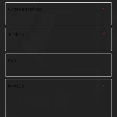
Correo electrónico
*
Teléfono
*
País
Mensaje
*