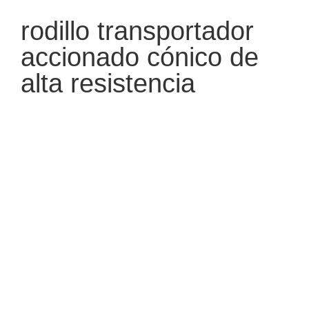
rodillo transportador
accionado cónico de
alta resistencia
Importación y exportación Co., Ltd. de Huzhou
Longwei
es un fabricante, proveedor y exportador líder
de
rodillo transportador accionado cónico de alta
resistencia
en China. Adherirse a la búsqueda de la
calidad perfecta de los productos, por lo que nuestra
rodillo transportador accionado cónico de alta
resistencia
ha sido satisfecha por muchos clientes. Lo
que todos los clientes desean es diseño extremo,
materiales de primera calidad, alto rendimiento y precio
competitivo, y eso es lo que también podemos ofrecerle.
Por supuesto, también es esencial nuestro perfecto