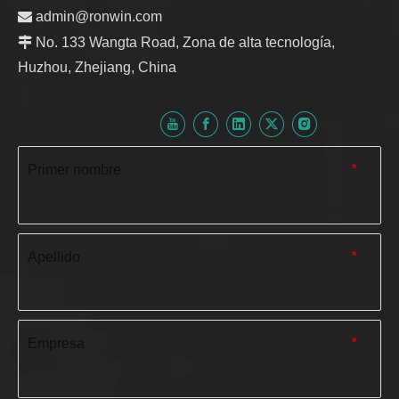

admin@ronwin.com

No. 133 Wangta Road, Zona de alta tecnología,
Huzhou, Zhejiang, China
Primer nombre
*
Apellido
*
Empresa
*