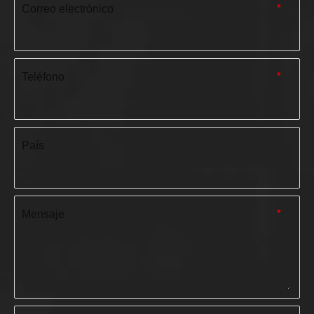
Correo electrónico
*
Teléfono
*
País
Mensaje
*