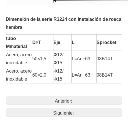
Dimensión de la serie R3224 con instalación de rosca
hembra
tubo
D×T
Eje
L
S
procket
M
material
Acero, acero
Φ12/
50×1,5
L=An+63
08B14T
inoxidable
Φ15
Acero, acero
Φ12/
60×2.0
L=An+63
08B14T
inoxidable
Φ15
Anterior:
Siguiente: