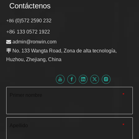
Contáctenos
+86
(0)572 2590 232
+86
133 0572 1922

admin@ronwin.com

No. 133 Wangta Road, Zona de alta tecnología,
Huzhou, Zhejiang, China
Primer nombre
*
Apellido
*