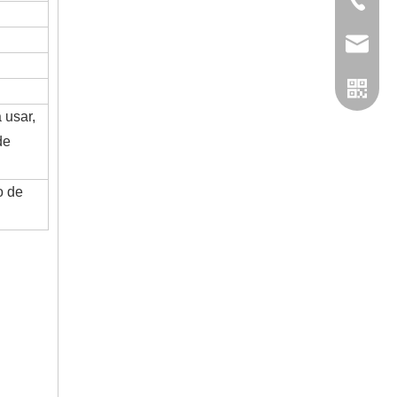
+86-057
admin@
 usar,
de
o de
WhatsA