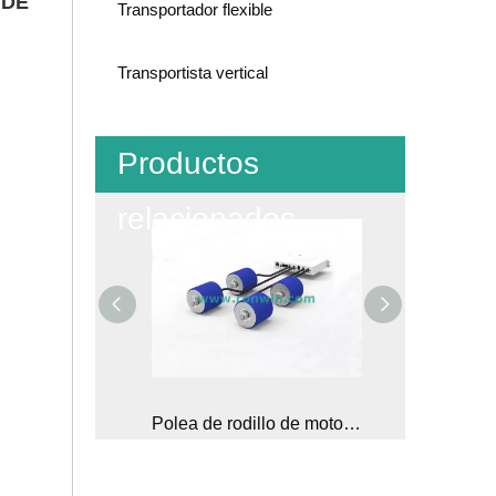
 DE
Transportador flexible
Transportista vertical
Productos
relacionados
Roller de motor de accionamiento directo DC24V/48V
Polea de rodillo de motor de clasificación de alta velocidad