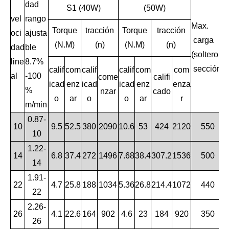
dad
S1 (40W)
(50W)
vel
rango
Max.
M
Torque
tracción
Torque
tracción
oci
ajusta
carga
i
(N.M)
(n)
(N.M)
(n)
dad
ble
(soltero
r
line
8.7%
sección)
(
calif
com
calif
calif
com
com
al
-100
come
califi
icad
enz
icad
icad
enz
enza
%
nzar
cado
o
ar
o
o
ar
r
m/min
0.87-
10
9.5
52.5
380
2090
10.6
53
424
2120
550
10
1.22-
14
6.8
37.4
272
1496
7.68
38.4
307.2
1536
500
14
1.91-
22
4.7
25.8
188
1034
5.36
26.8
214.4
1072
440
22
2.26-
26
4.1
22.6
164
902
4.6
23
184
920
350
26