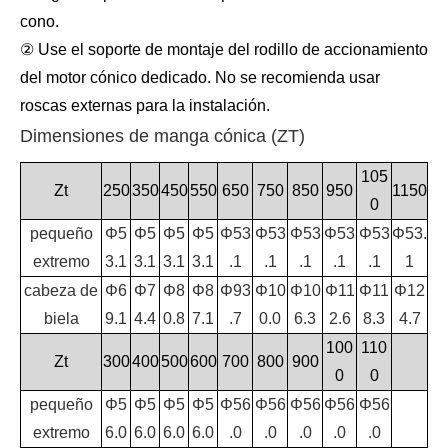
cono.
② Use el soporte de montaje del rodillo de accionamiento
del motor cónico dedicado. No se recomienda usar
roscas externas para la instalación.
Dimensiones de manga cónica (ZT)
105
Zt
250
350
450
550
650
750
850
950
1150
0
pequeño
Φ5
Φ5
Φ5
Φ5
Φ53
Φ53
Φ53
Φ53
Φ53
Φ53.
extremo
3.1
3.1
3.1
3.1
.1
.1
.1
.1
.1
1
cabeza de
Φ6
Φ7
Φ8
Φ8
Φ93
Φ10
Φ10
Φ11
Φ11
Φ12
biela
9.1
4.4
0.8
7.1
.7
0.0
6.3
2.6
8.3
4.7
100
110
Zt
300
400
500
600
700
800
900
0
0
pequeño
Φ5
Φ5
Φ5
Φ5
Φ56
Φ56
Φ56
Φ56
Φ56
extremo
6.0
6.0
6.0
6.0
.0
.0
.0
.0
.0