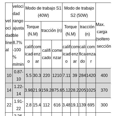
veloci
Modo de trabajo S1
Modo de trabajo
dad
(40W)
S2 (50W)
vel
rango
Max.
M
Torque
Torque
tracción
oci
ajusta
tracción (n)
carga
i
(N.M)
(N.M)
(n)
dad
ble
(soltero
r
line
8.7%
sección)
(
calif
com
calif
com
cali
com
al
-100
califi
come
icad
enz
icad
enz
fica
enza
%
cado
nzar
o
ar
o
ar
do
r
m/min
0.87-
10
5.5
30.3
220
1210
7.11
39
284
1420
400
10
1.22-
14
3.98
21.9
159.2
875.6
5.12
28.2
205
1025
370
14
1.91-
22
2.8
15.4
112
616
3.48
19.1
139
695
300
22