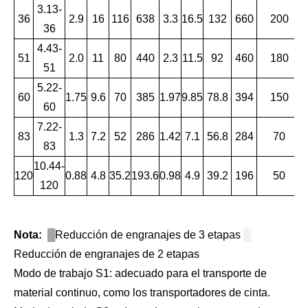
3.13-
36
2.9
16
116
638
3.3
16.5
132
660
200
36
4.43-
51
2.0
11
80
440
2.3
11.5
92
460
180
51
5.22-
60
1.75
9.6
70
385
1.97
9.85
78.8
394
150
60
7.22-
83
1.3
7.2
52
286
1.42
7.1
56.8
284
70
83
10.44-
120
0.88
4.8
35.2
193.6
0.98
4.9
39.2
196
50
120
Nota:
█
Reducción de engranajes de 3 etapas
█
Reducción de engranajes de 2 etapas
Modo de trabajo S1: adecuado para el transporte de
material continuo, como los transportadores de cinta.