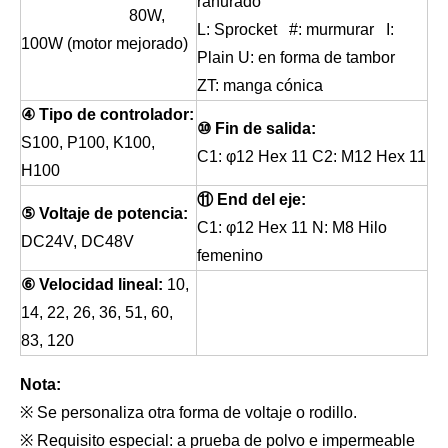
ranurado
80W,
L: Sprocket #: murmurar I:
100W (motor mejorado)
Plain U: en forma de tambor
ZT: manga cónica
④ Tipo de controlador:
⑩ Fin de salida:
S100, P100, K100,
C1: φ12 Hex 11 C2: M12 Hex 11
H100
⑪ End del eje:
⑤ Voltaje de potencia:
C1: φ12 Hex 11 N: M8 Hilo
DC24V, DC48V
femenino
⑥ Velocidad lineal:
10,
14, 22, 26, 36, 51, 60,
83, 120
Nota:
※ Se personaliza otra forma de voltaje o rodillo.
※ Requisito especial: a prueba de polvo e impermeable