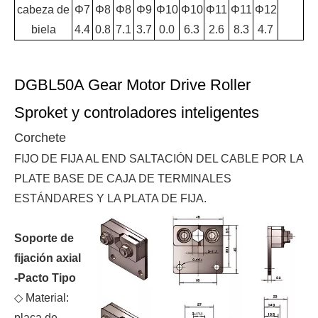
cabeza de
Φ7
Φ8
Φ8
Φ9
Φ10
Φ10
Φ11
Φ11
Φ12
biela
4.4
0.8
7.1
3.7
0.0
6.3
2.6
8.3
4.7
DGBL50A Gear Motor Drive Roller
Sproket y controladores inteligentes
Corchete
FIJO DE FIJA AL END SALTACIÓN DEL CABLE POR LA
PLATE BASE DE CAJA DE TERMINALES
ESTÁNDARES Y LA PLATA DE FIJA.
Soporte de
fijación axial
-Pacto Tipo
◇ Material:
placa de