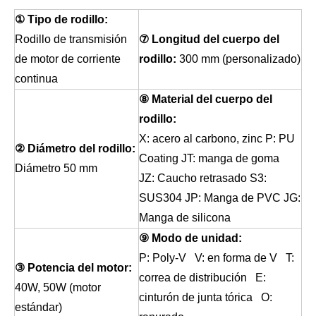
① Tipo de rodillo:
Rodillo de transmisión
⑦ Longitud del cuerpo del
de motor de corriente
rodillo:
300 mm (personalizado)
continua
⑧ Material del cuerpo del
rodillo:
X: acero al carbono, zinc P: PU
② Diámetro del rodillo:
Coating JT: manga de goma
Diámetro 50 mm
JZ: Caucho retrasado S3:
SUS304 JP: Manga de PVC JG:
Manga de silicona
⑨ Modo de unidad:
P: Poly-V V: en forma de V T:
③ Potencia del motor:
correa de distribución E:
40W, 50W (motor
cinturón de junta tórica O:
estándar)