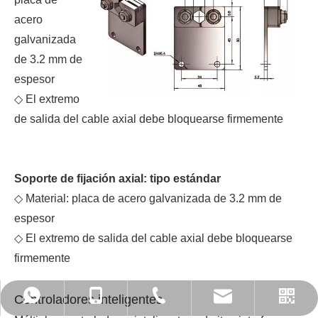
acero
galvanizada
de 3.2 mm de
espesor
◇ El extremo
de salida del cable axial debe bloquearse firmemente
Soporte de fijación axial: tipo estándar
◇ Material: placa de acero galvanizada de 3.2 mm de
espesor
◇ El extremo de salida del cable axial debe bloquearse
firmemente
Controladores inteligentes
admin@ronwin.com
+86-0572-2590232
+86-13305721922
13305721922
WhatsApp