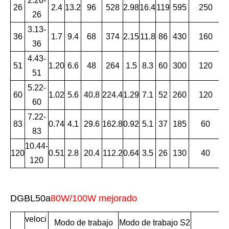
2.26-
26
2.4
13.2
96
528
2.98
16.4
119
595
250
26
3.13-
36
1.7
9.4
68
374
2.15
11.8
86
430
160
36
4.43-
51
1.20
6.6
48
264
1.5
8.3
60
300
120
51
5.22-
60
1.02
5.6
40.8
224.4
1.29
7.1
52
260
120
60
7.22-
83
0.74
4.1
29.6
162.8
0.92
5.1
37
185
60
83
10.44-
120
0.51
2.8
20.4
112.2
0.64
3.5
26
130
40
120
DGBL50a
80W/100W mejorado
veloci
Modo de trabajo
Modo de trabajo S2