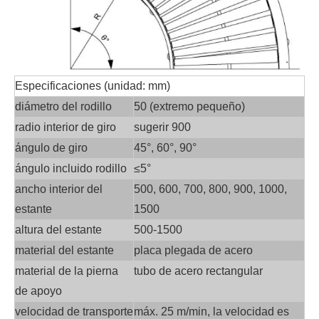
Especificaciones (unidad: mm)
diámetro del rodillo
50 (extremo pequeño)
radio interior de giro
sugerir 900
ángulo de giro
45°, 60°, 90°
ángulo incluido rodillo
≤5°
ancho interior del
500, 600, 700, 800, 900, 1000,
estante
1500
altura del estante
500-1500
material del estante
placa plegada de acero
material de la pierna
tubo de acero rectangular
de apoyo
velocidad de transporte
máx. 25 m/min, la velocidad es