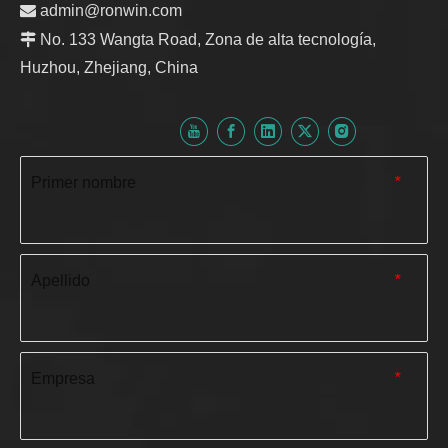

admin@ronwin.com

No. 133 Wangta Road, Zona de alta tecnología,
Huzhou, Zhejiang, China
Primer nombre
*
Apellido
*
Empresa
*